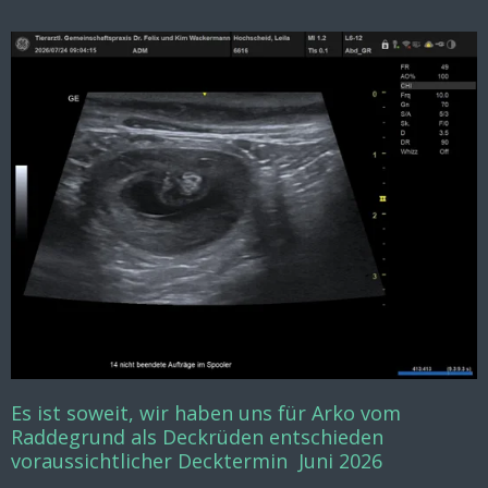
Es ist soweit, wir haben uns für Arko vom
Raddegrund als Deckrüden entschieden
voraussichtlicher Decktermin Juni 2026